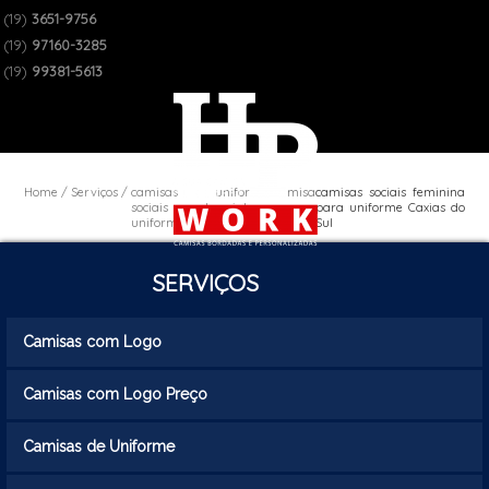
(19)
3651-9756
(19)
97160-3285
(19)
99381-5613
Home
Serviços
camisas
uniforme camisa
camisas sociais feminina
sociais de
social
para uniforme Caxias do
uniforme
masculina
Sul
SERVIÇOS
Camisas com Logo
Camisas com Logo Preço
Camisas de Uniforme