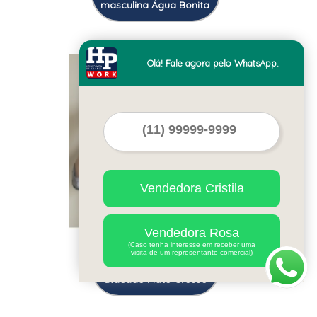
masculina Água Bonita
Cod.:
7327
Olá! Fale agora pelo WhatsApp.
Vendedora Cristila
Vendedora Rosa
(Caso tenha interesse em receber uma
qual o preço de camisa
visita de um representante comercial)
personalizada social lisa
atacado Mato Grosso