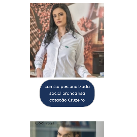
Cod.:
7320
camisa personalizada
social branca lisa
cotação Cruzeiro
Cod.:
7321