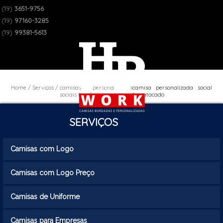
(19)
3651-9756
(19)
97160-3285
(19)
99381-5613
Home
Serviços
camisas personalizadas
camisa personalizada social
sociais lisa
lisa atacado
SERVIÇOS
Camisas com Logo
Camisas com Logo Preço
Camisas de Uniforme
Camisas para Empresas