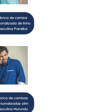
ábrica de camisa
onalizada de linho
sculina Paraíba
33
brica de camisas
rsonalizadas slim
sculina Murundu