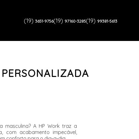
(19)
(19)
(19)
3651-9756
97160-3285
99381-5613
PERSONALIZADA
ta masculina? A HP Work traz a
a, com acabamento impecável,
m conforto para o dia-a-dia.