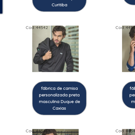
Curitiba
Cod.:
44542
Cod.:
445
fábrica de camisa
fá
personalizada preta
pe
masculina Duque de
m
Caxias
Cod.:
44544
Cod.:
445