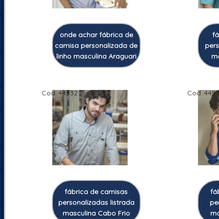
onde achar fábrica de
f
camisa personalizada de
pers
linho masculina Araguari
ma
Cod.:
44532
Cod.:
445
fábrica de camisas
fá
personalizadas listrada
pe
masculina Cabo Frio
ma