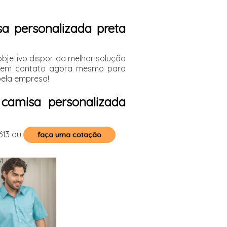
sa personalizada preta
bjetivo dispor da melhor solução
re em contato agora mesmo para
pela empresa!
camisa personalizada
613
ou
faça uma cotação
1