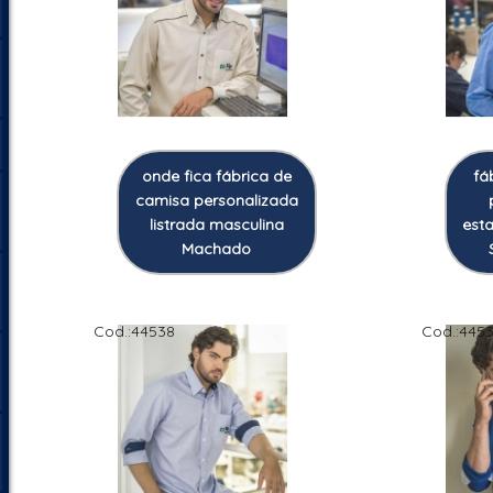
onde fica fábrica de
fá
camisa personalizada
listrada masculina
est
Machado
Cod.:
44538
Cod.:
445