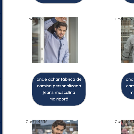
Cod.:
44534
Cod.:
445
onde achar fábrica de
ond
camisa personalizada
cam
jeans masculina
m
Mairiporã
Cod.:
44536
Cod.:
445