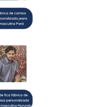
ábrica de camisa
rsonalizada jeans
masculina Pará
1
e fica fábrica de
isa personalizada
 masculina Murundu