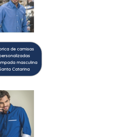
brica de camisas
personalizadas
ampada masculina
Santa Catarina
39