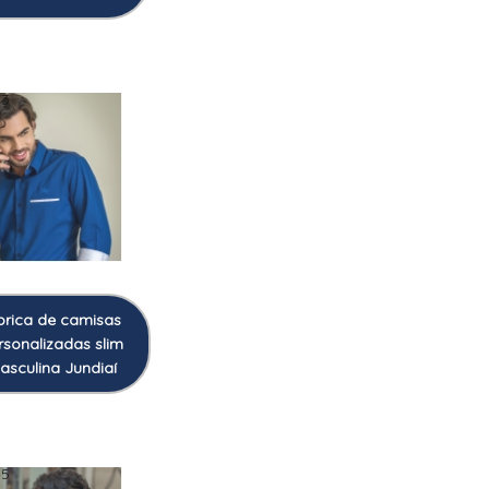
43
brica de camisas
rsonalizadas slim
asculina Jundiaí
45