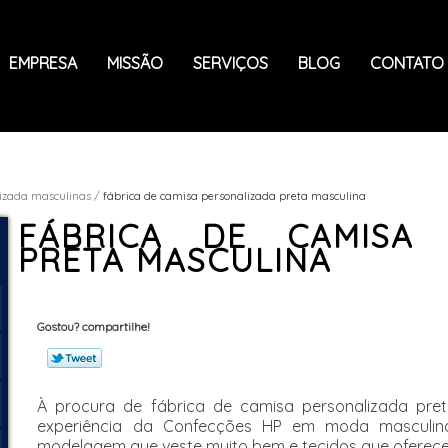
EMPRESA
MISSÃO
SERVIÇOS
BLOG
CONTATO
lizada masculinas
fábrica de camisa personalizada preta masculina
FÁBRICA DE CAMISA 
PRETA MASCULINA
Gostou? compartilhe!
À procura de fábrica de camisa personalizada pre
experiência da Confecções HP em moda masculin
modelagem que veste muito bem e tecidos que oferece