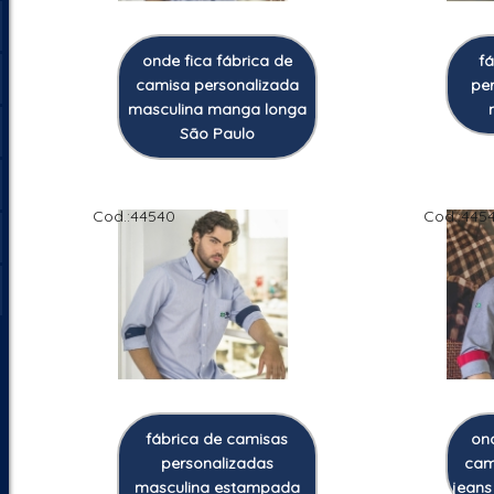
onde fica fábrica de
f
camisa personalizada
pe
masculina manga longa
São Paulo
Cod.:
44540
Cod.:
4454
fábrica de camisas
ond
personalizadas
cam
masculina estampada
jeans