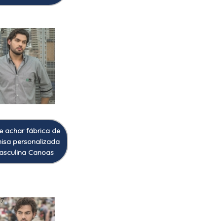
35
e achar fábrica de
isa personalizada
asculina Canoas
37