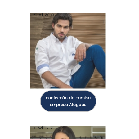
Cod.:
26557
confecção de camisa
empresa Alagoas
Cod.:
26558