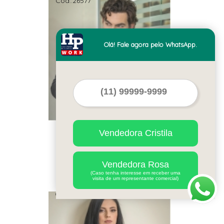
Cod.:
26577
Olá! Fale agora pelo WhatsApp.
Vendedora Cristila
camisa social com logo
da empresa preços
Monte Alegre do Sul
Vendedora Rosa
(Caso tenha interesse em receber uma
visita de um representante comercial)
Cod.:
26578