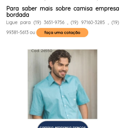
Para saber mais sobre camisa empresa
bordada
Ligue para
(19) 3651-9756
,
(19) 97160-3285
,
(19)
99381-5613
ou
faça uma cotação
Cod.:
26550
camisa empresa preços