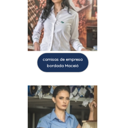
camisas de empresa
bordada Maceió
Cod.:
26572