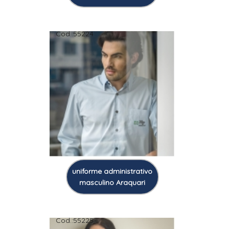
Cod.:
55224
uniforme administrativo
masculino Araquari
Cod.:
55225