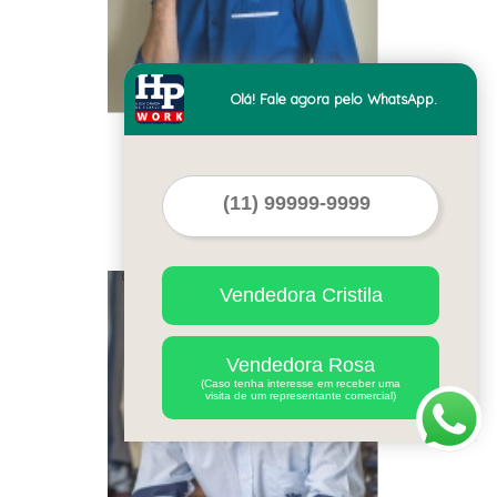
Olá! Fale agora pelo WhatsApp.
uniformes de
administrativos Rio
Grande da Serra
Cod.:
55228
Vendedora Cristila
Vendedora Rosa
(Caso tenha interesse em receber uma
visita de um representante comercial)