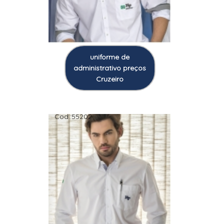
uniforme de
administrativo preços
Cruzeiro
Cod.:
55202