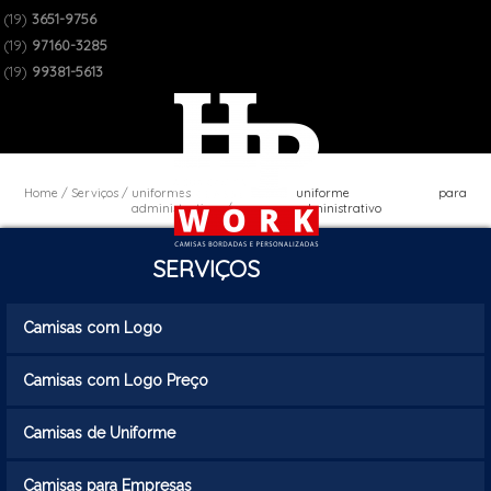
(19)
3651-9756
(19)
97160-3285
(19)
99381-5613
Home
Serviços
uniformes
uniforme para
administrativos
administrativo
SERVIÇOS
Camisas com Logo
Camisas com Logo Preço
Camisas de Uniforme
Camisas para Empresas