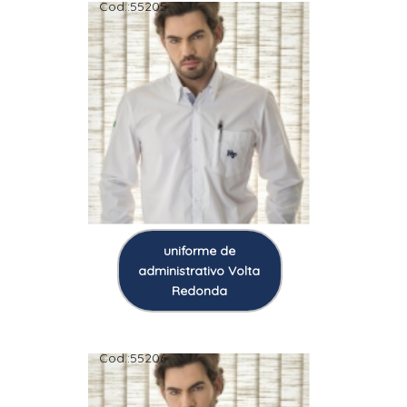
Cod.:
55205
uniforme de
administrativo Volta
Redonda
Cod.:
55206