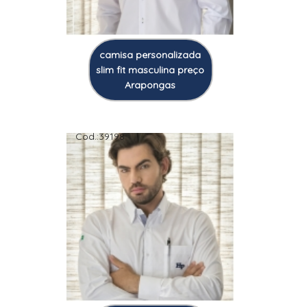
camisa personalizada
slim fit masculina preço
Arapongas
Cod.:
39198