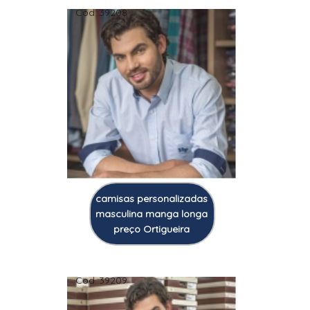
Cod.:
39208
camisas personalizadas
masculina manga longa
preço Ortigueira
Cod.:
39209