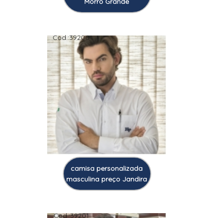
Morro Grande
Cod.:
39200
camisa personalizada
masculina preço Jandira
Cod.:
39201