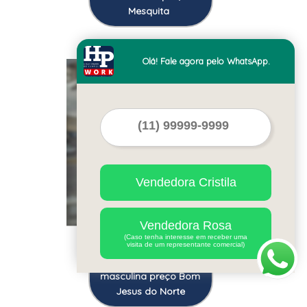
Mesquita
Olá! Fale agora pelo WhatsApp.
Cod.:
39216
Vendedora Cristila
Vendedora Rosa
(Caso tenha interesse em receber uma
onde vende camisa
visita de um representante comercial)
personalizada jeans
masculina preço Bom
Jesus do Norte