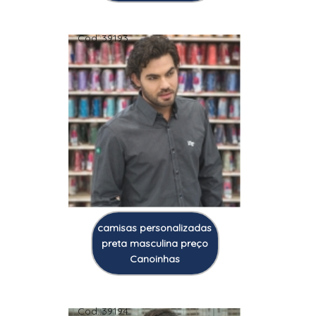
Cod.:
39193
camisas personalizadas
preta masculina preço
Canoinhas
Cod.:
39194