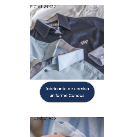
Cod.:
29432
fabricante de camisa
uniforme Canoas
Cod.:
29433