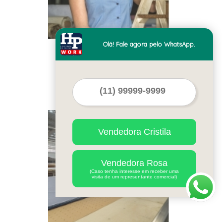
Olá! Fale agora pelo WhatsApp.
fabricante de camisa
feminina uniforme cotar
Vargem Grande do Sul
Cod.:
29436
Vendedora Cristila
Vendedora Rosa
(Caso tenha interesse em receber uma
visita de um representante comercial)