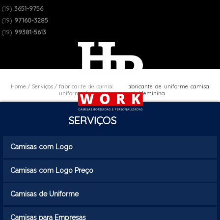
(19)
3651-9756
(19)
97160-3285
(19)
99381-5613
Home
Serviços
fabricante de camisas de
fabricante de uniforme camisa
uniforme
social feminina
SERVIÇOS
Camisas com Logo
Camisas com Logo Preço
Camisas de Uniforme
Camisas para Empresas