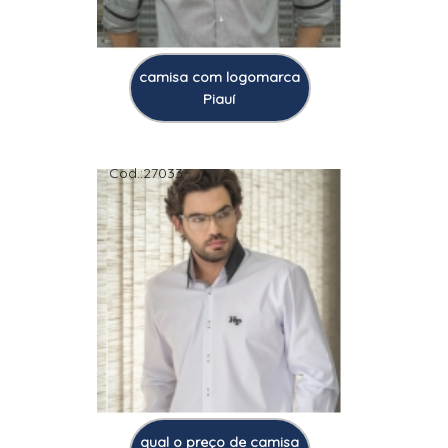
camisa com logomarca
Piauí
Cod.:
27033
qual o preço de camisa