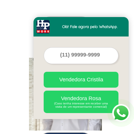
qual o preço de camisa
Olá! Fale agora pelo WhatsApp.
com logomarca São
Bernardo Centro
Cod.:
27040
Vendedora Cristila
Vendedora Rosa
(Caso tenha interesse em receber uma
visita de um representante comercial)