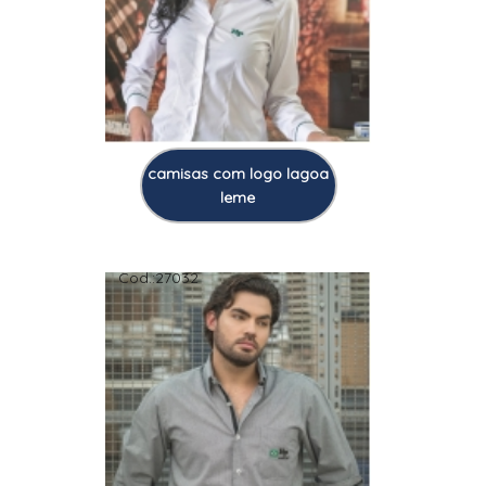
camisas com logo lagoa
leme
Cod.:
27032