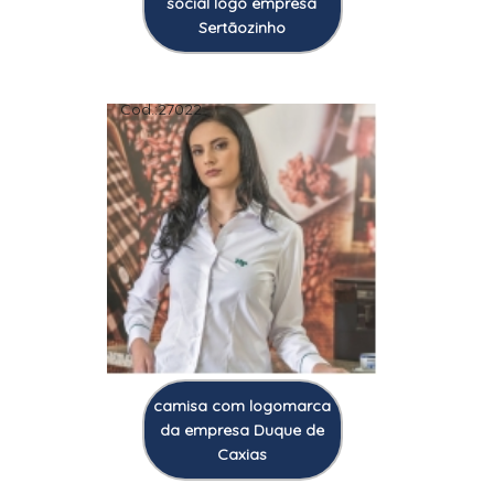
social logo empresa
Sertãozinho
Cod.:
27022
camisa com logomarca
da empresa Duque de
Caxias