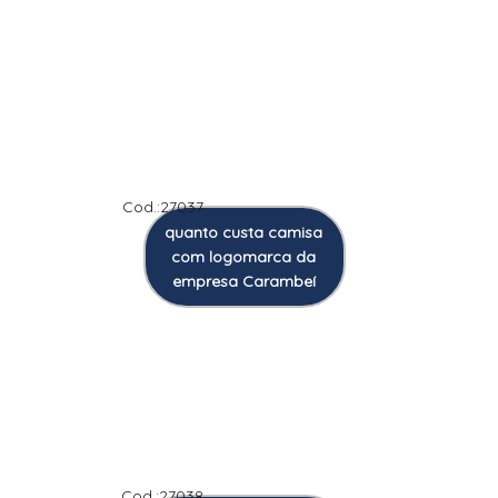
Cod.:
27037
quanto custa camisa
com logomarca da
empresa Carambeí
Cod.:
27038