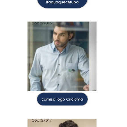
Itaquaquecetuba
Cod.:
27016
camisa logo Criciúma
Cod.:
27017