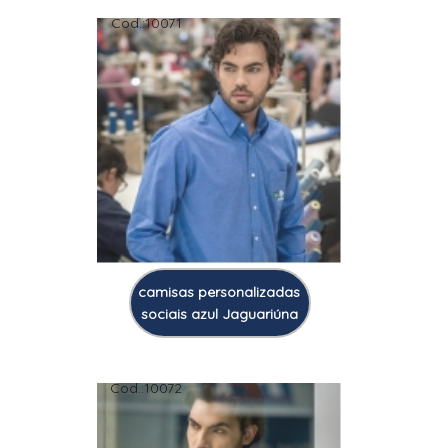
Cod.:
10071
camisas personalizadas
sociais azul Jaguariúna
Cod.:
10072