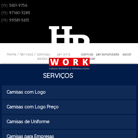
(19)
3651-9756
(19)
97160-3285
(19)
99381-5613
Home
Serviços
camisas personalizadas
camisa personalizada social
sociais
plus size
SERVIÇOS
Camisas com Logo
Camisas com Logo Preço
Camisas de Uniforme
Camisas para Empresas