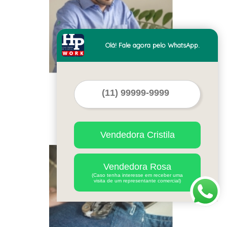
Olá! Fale agora pelo WhatsApp.
camisa personalizada
social azul atacado São
Bernardo Centro
Vendedora Cristila
Cod.:
10088
Vendedora Rosa
(Caso tenha interesse em receber uma
visita de um representante comercial)