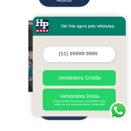
Mourão
Cod.:
12008
Olá! Fale agora pelo WhatsApp.
Vendedora Cristila
Vendedora Rosa
uniforme empresa
(Caso tenha interesse em receber uma
visita de um representante comercial)
personalizado preço
Apucarana