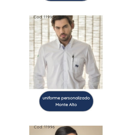
Cod.:
11995
uniforme personalizado
Monte Alto
Cod.:
11996