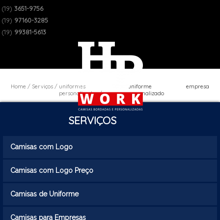
(19)
3651-9756
(19)
97160-3285
(19)
99381-5613
Home
Serviços
uniformes
uniforme empresa
personalizados
personalizado
SERVIÇOS
Camisas com Logo
Camisas com Logo Preço
Camisas de Uniforme
Camisas para Empresas