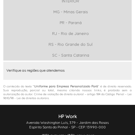
INTERIOR
MG - Minas Gerais
PR - Paraná
RJ - Rio de Janeiro
RS - Rio Grande do Sul
SC - Santa Catarina
Verifique as regiões que atendemos
O conteúdo do texto "
Uniforme para Empresa Personalizado Pará
" é de direito reservado.
Sua reprodução, parcial ou total, mesmo citando nossos links, é proibida sem a
autorização do autor. Crime de violação de direito autoral – artigo 184 do Código Penal –
Lei
9610/98 - Lei de direitos autorais
.
HP Work
Avenida Washington Luís, 379 - Jardim das Rosas
Espírito Santo do Pinhal - SP - CEP: 13990-000