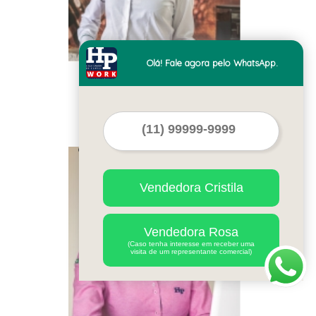
Olá! Fale agora pelo WhatsApp.
uniformes de trabalho
social São João da Barra
Cod.:
19209
Vendedora Cristila
Vendedora Rosa
(Caso tenha interesse em receber uma
visita de um representante comercial)