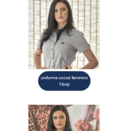
uniforme social feminino
Tibaji
Cod.:
19188