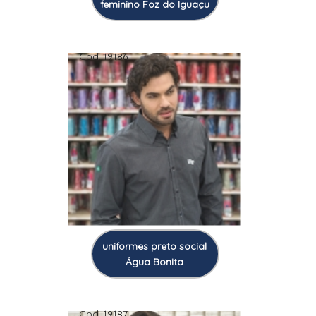
feminino Foz do Iguaçu
Cod.:
19186
uniformes preto social
Água Bonita
Cod.:
19187