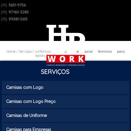
(19)
3651-9756
(19)
97160-3285
(19)
99381-5613
Home
Serviços
uniformes
uniforme social feminino para
sociais
escritório
SERVIÇOS
Camisas com Logo
Camisas com Logo Preço
Camisas de Uniforme
Camisas para Empresas