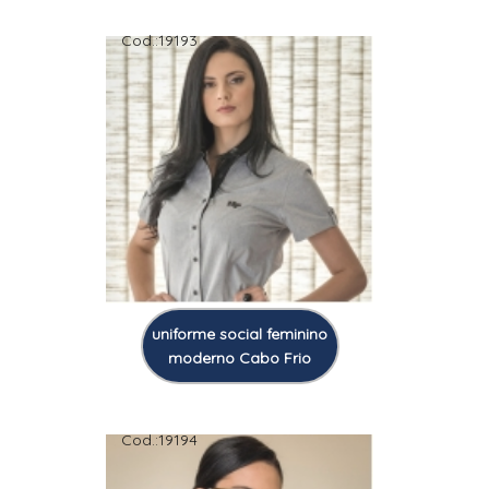
Cod.:
19193
uniforme social feminino
moderno Cabo Frio
Cod.:
19194