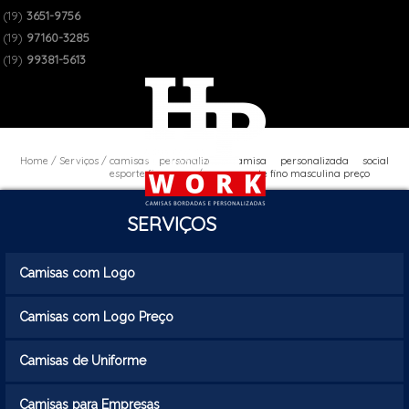
(19)
3651-9756
(19)
97160-3285
(19)
99381-5613
Home
Serviços
camisas personalizadas
camisa personalizada social
esporte fino preço
esporte fino masculina preço
SERVIÇOS
Camisas com Logo
Camisas com Logo Preço
Camisas de Uniforme
Camisas para Empresas