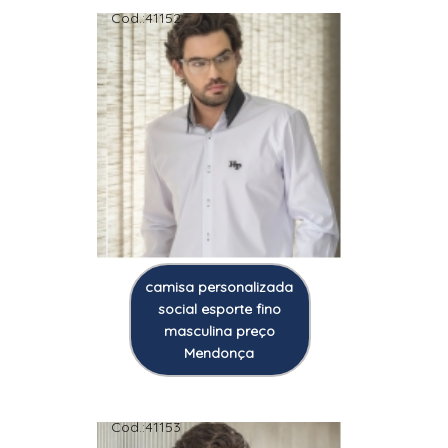
Cod.:
41152
camisa personalizada
social esporte fino
masculina preço
Mendonça
Cod.:
41153