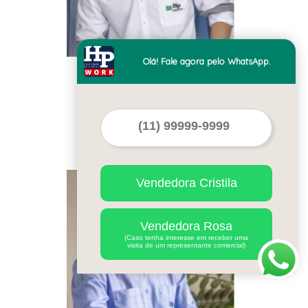
Olá! Fale agora pelo WhatsApp.
venda de camisa
personalizada esporte
fino masculina preço
Caierias
Cod.:
41175
Vendedora Cristila
Vendedora Rosa
(Caso tenha interesse em receber uma
visita de um representante comercial)