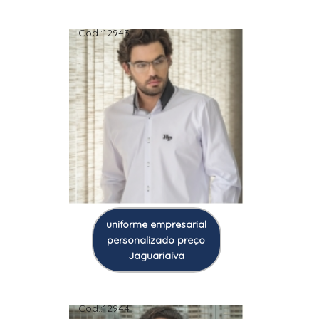
Cod.:
12943
uniforme empresarial
personalizado preço
Jaguariaíva
Cod.:
12944