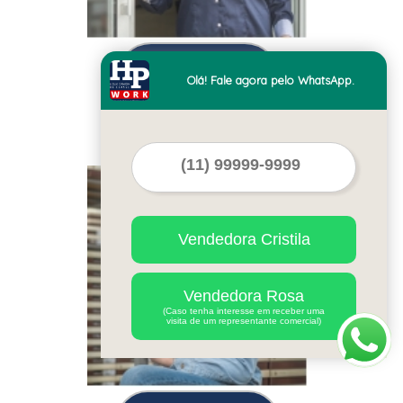
quanto custa uniforme
Olá! Fale agora pelo WhatsApp.
personalizado
Florianópolis
Cod.:
12968
Vendedora Cristila
Vendedora Rosa
(Caso tenha interesse em receber uma
visita de um representante comercial)