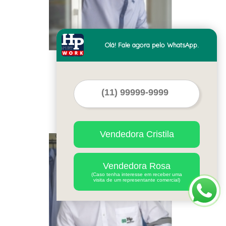
Olá! Fale agora pelo WhatsApp.
fábrica de camisa
personalizada social
masculina lisa atacado
Mafra
Vendedora Cristila
Cod.:
48405
Vendedora Rosa
(Caso tenha interesse em receber uma
visita de um representante comercial)