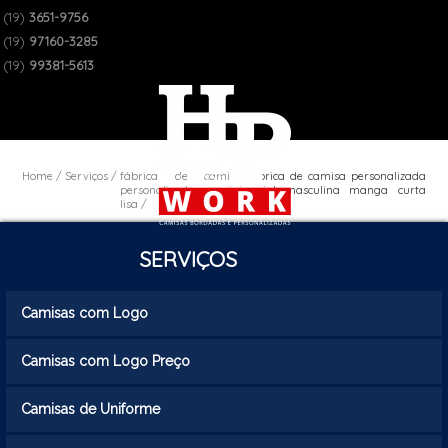
(19)
3651-9756
(19)
97160-3285
(19)
99381-5613
Home
Serviços
fábrica de camisas
fábrica de camisa personalizada
personalizadas sociais
social masculina manga curta
lisa
lisa
SERVIÇOS
Camisas com Logo
Camisas com Logo Preço
Camisas de Uniforme