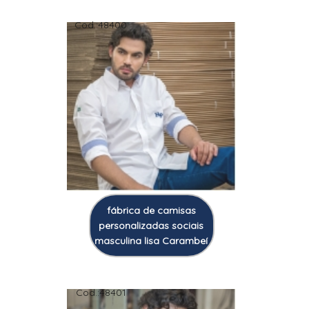
Cod.:
48400
fábrica de camisas
personalizadas sociais
masculina lisa Carambeí
Cod.:
48401