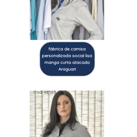
fábrica de camisa
personalizada social lisa
manga curta atacado
Araguari
Cod.:
48385