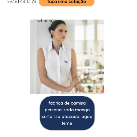
99381-5613
ou
faça uma cotação
Cod.:
48380
fábrica de camisa
personalizada manga
curta lisa atacado lagoa
leme