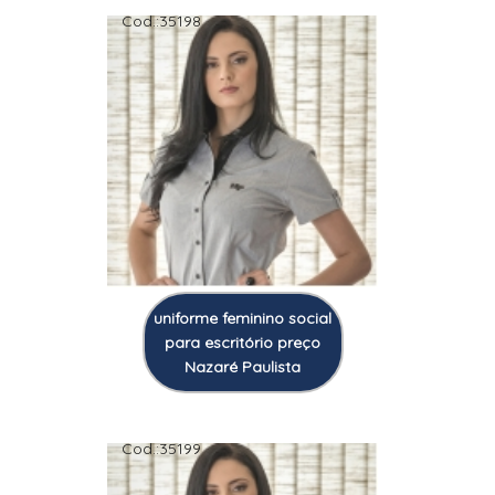
Cod.:
35198
uniforme feminino social
para escritório preço
Nazaré Paulista
Cod.:
35199