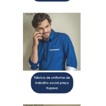
Cod.:
35204
fábrica de uniforme de
trabalho social preço
Itupeva
Cod.:
35205