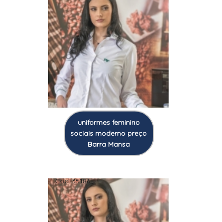
uniformes feminino
sociais moderno preço
Barra Mansa
Cod.:
35186