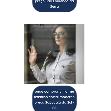
preço São Lourenço da
Serra
Cod.:
35190
onde comprar uniforme
feminino social moderno
preço Sapucaia do Sul -
RS