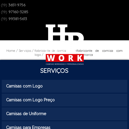
(19)
3651-9756
(19)
97160-3285
(19)
99381-5613
Home
Serviços
fabricante de camisas com
fabricante de camisa com
logo
logomarca
SERVIÇOS
Camisas com Logo
Camisas com Logo Preço
Camisas de Uniforme
Camisas para Empresas