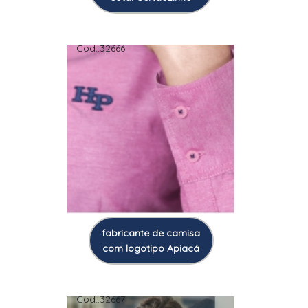
Cod.:
32666
fabricante de camisa
com logotipo Apiacá
Cod.:
32667