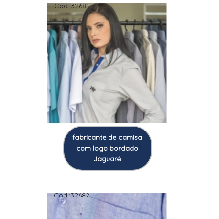
Cod.:
32681
fabricante de camisa
com logo bordado
Jaguaré
Cod.:
32682