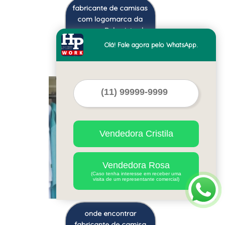
fabricante de camisas
com logomarca da
empresa Bela vista do
Toldo
Olá! Fale agora pelo WhatsApp.
Cod.:
32686
Vendedora Cristila
Vendedora Rosa
(Caso tenha interesse em receber uma
visita de um representante comercial)
onde encontrar
fabricante de camisa