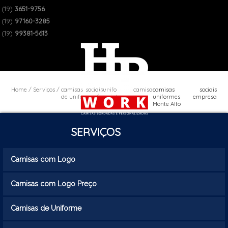
(19)
3651-9756
(19)
97160-3285
(19)
99381-5613
Home
Serviços
camisas sociais
uniforme camisa
camisas sociais
de uniforme
social
uniformes empresa
masculina
Monte Alto
SERVIÇOS
Camisas com Logo
Camisas com Logo Preço
Camisas de Uniforme