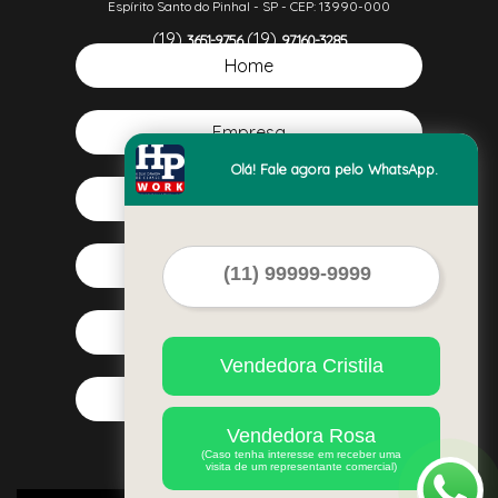
Espírito Santo do Pinhal - SP - CEP: 13990-000
(19)
(19)
3651-9756
97160-3285
(19)
Home
99381-5613
Empresa
Olá! Fale agora pelo WhatsApp.
Missão
Serviços
Contato
Vendedora Cristila
Mapa do site
Vendedora Rosa
(Caso tenha interesse em receber uma
visita de um representante comercial)