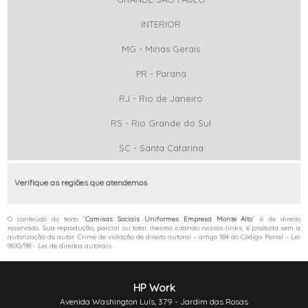
INTERIOR
MG - Minas Gerais
PR - Paraná
RJ - Rio de Janeiro
RS - Rio Grande do Sul
SC - Santa Catarina
Verifique as regiões que atendemos
O conteúdo do texto "
Camisas Sociais Uniformes Empresa Monte Alto
" é de direito
reservado. Sua reprodução, parcial ou total, mesmo citando nossos links, é proibida sem a
autorização do autor. Crime de violação de direito autoral – artigo 184 do Código Penal –
Lei
9610/98 - Lei de direitos autorais
.
HP Work
Avenida Washington Luís, 379 - Jardim das Rosas