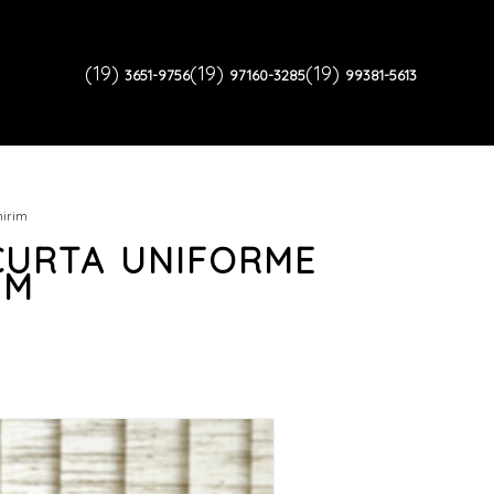
(19)
(19)
(19)
3651-9756
97160-3285
99381-5613
mirim
CURTA UNIFORME
IM