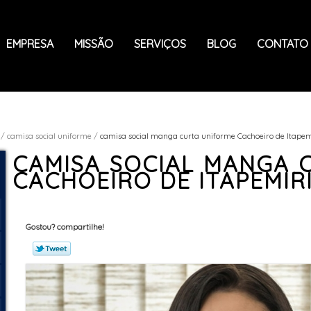
EMPRESA
MISSÃO
SERVIÇOS
BLOG
CONTATO
camisa social uniforme
camisa social manga curta uniforme Cachoeiro de Itape
CAMISA SOCIAL MANGA 
CACHOEIRO DE ITAPEMIR
Gostou? compartilhe!