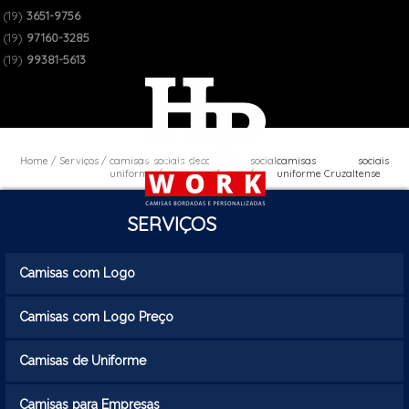
(19)
3651-9756
(19)
97160-3285
(19)
99381-5613
Home
Serviços
camisas sociais de
camisa social
camisas sociais
uniforme
uniforme
uniforme Cruzaltense
SERVIÇOS
Camisas com Logo
Camisas com Logo Preço
Camisas de Uniforme
Camisas para Empresas