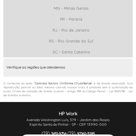
MG - Minas Gerais
PR - Paraná
RJ - Rio de Janeiro
RS - Rio Grande do Sul
SC - Santa Catarina
Verifique as regiões que atendemos
O conteúdo do texto "
Camisas Sociais Uniforme Cruzaltense
" é de direito reservado. Sua
reprodução, parcial ou total, mesmo citando nossos links, é proibida sem a autorização do
autor. Crime de violação de direito autoral – artigo 184 do Código Penal –
Lei 9610/98 - Lei
de direitos autorais
.
HP Work
Avenida Washington Luís, 379 - Jardim das Rosas
Espírito Santo do Pinhal - SP - CEP: 13990-000
(19)
(19)
3651-9756
97160-3285