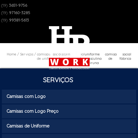
(19)
3651-9756
(19)
97160-3285
(19)
99381-5613
Home
Serviços
camisas sociais
camisa social
uniforme camisa social
de uniforme
uniforme
masculina de fábrica
Ibitiruna
SERVIÇOS
Camisas com Logo
Camisas com Logo Preço
Camisas de Uniforme