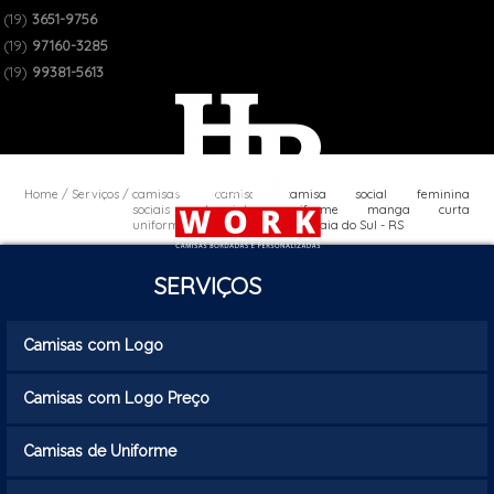
(19)
3651-9756
(19)
97160-3285
(19)
99381-5613
Home
Serviços
camisas
camisa
camisa social feminina
sociais de
social
uniforme manga curta
uniforme
uniforme
Sapucaia do Sul - RS
SERVIÇOS
Camisas com Logo
Camisas com Logo Preço
Camisas de Uniforme