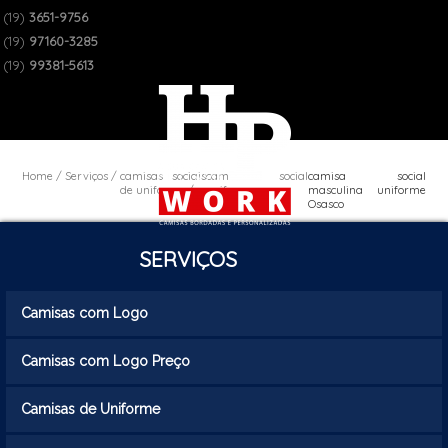
(19)
3651-9756
(19)
97160-3285
(19)
99381-5613
Home
Serviços
camisas sociais
camisa social
camisa social
de uniforme
uniforme
masculina uniforme
masculino
Osasco
SERVIÇOS
Camisas com Logo
Camisas com Logo Preço
Camisas de Uniforme