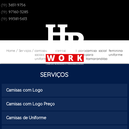
(19)
3651-9756
(19)
97160-3285
(19)
99381-5613
Home
Serviços
camisas
camisa social para
camisa social feminina
sociais de
uniforme de
para uniforme
uniforme
empresa
Itamarandiba
SERVIÇOS
Camisas com Logo
Camisas com Logo Preço
Camisas de Uniforme