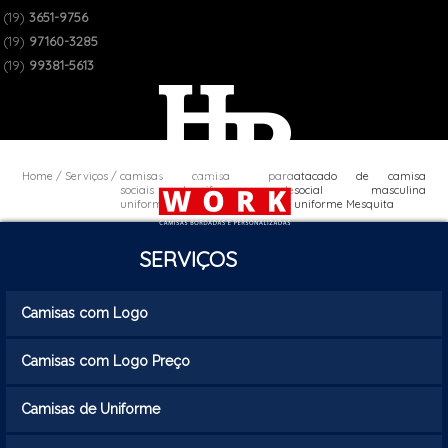
(19)
3651-9756
(19)
97160-3285
(19)
99381-5613
Home
Serviços
camisas
camisa social para
atacado de camisa
sociais de
uniforme de
social masculina
uniforme
empresa
uniforme Mesquita
SERVIÇOS
Camisas com Logo
Camisas com Logo Preço
Camisas de Uniforme