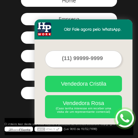
(19)
Home
99381-5613
Empresa
Olá! Fale agora pelo WhatsApp.
Missão
Serviços
Contato
Vendedora Cristila
Mapa do site
Vendedora Rosa
(Caso tenha interesse em receber uma
visita de um representante comercial)
©
O inteiro teor deste site está sujeito à proteção de direitos autorais. Copyright
HP Work
(Lei 9610 de 19/02/1998)