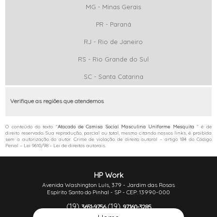
MG - Minas Gerais
PR - Paraná
RJ - Rio de Janeiro
RS - Rio Grande do Sul
SC - Santa Catarina
Verifique as regiões que atendemos
O conteúdo do texto "
Atacado de Camisa Social Masculina Uniforme Mesquita
" é de
direito reservado. Sua reprodução, parcial ou total, mesmo citando nossos links, é proibida
sem a autorização do autor. Crime de violação de direito autoral – artigo 184 do Código
Penal –
Lei 9610/98 - Lei de direitos autorais
.
HP Work
Avenida Washington Luís, 379 - Jardim das Rosas
Espírito Santo do Pinhal - SP - CEP: 13990-000
(19)
(19)
3651-9756
97160-3285