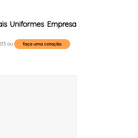
ais Uniformes Empresa
613
ou
faça uma cotação