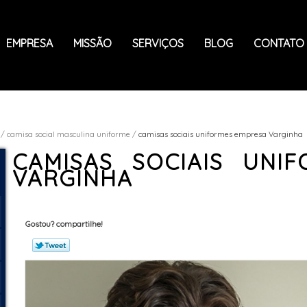
EMPRESA
MISSÃO
SERVIÇOS
BLOG
CONTATO
camisa social masculina uniforme
camisas sociais uniformes empresa Varginha
CAMISAS SOCIAIS UNI
VARGINHA
Gostou? compartilhe!