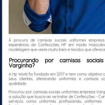
À procura de camisas sociais uniformes empres
experiência da Confecções HP em moda masculin
modelagem que veste muito bem e tecidos que oferece
Procurando por camisas sociai
Varginha?
A Hp Work foi fundada em 2017 e tem como objetivo d
seus clientes, oferecendo uniformes e camisas s
qualidade.
Procurou por camisas sociais uniformes empresa Varg
a solução que busca ao se tratar de Confecções - Cam
serviços como uniformes profissionais, uniformes 