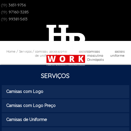
(19)
3651-9756
(19)
97160-3285
(19)
99381-5613
Home
Serviços
camisas sociais
camisa social
camisas sociais
de uniforme
masculina
masculina uniforme
uniforme
Divinópolis
SERVIÇOS
Camisas com Logo
Camisas com Logo Preço
Camisas de Uniforme