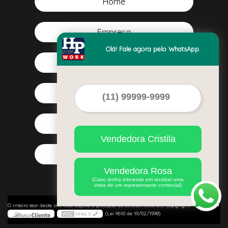
(19)
Home
99381-5613
Empresa
Olá! Fale agora pelo WhatsApp.
Missão
Serviços
Contato
Vendedora Cristila
Mapa do site
Vendedora Rosa
(Caso tenha interesse em receber uma
visita de um representante comercial)
©
O inteiro teor deste site está sujeito à proteção de direitos autorais. Copyright
HP Work
(Lei 9610 de 19/02/1998)