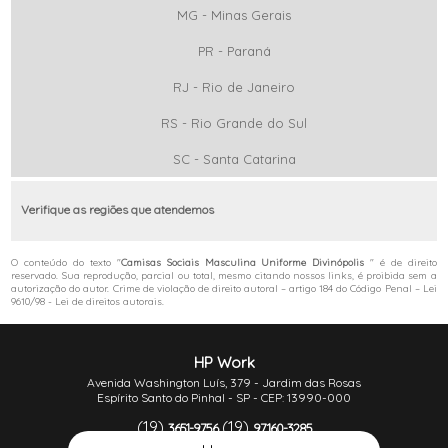
MG - Minas Gerais
PR - Paraná
RJ - Rio de Janeiro
RS - Rio Grande do Sul
SC - Santa Catarina
Verifique as regiões que atendemos
O conteúdo do texto "
Camisas Sociais Masculina Uniforme Divinópolis
" é de direito
reservado. Sua reprodução, parcial ou total, mesmo citando nossos links, é proibida sem a
autorização do autor. Crime de violação de direito autoral – artigo 184 do Código Penal –
Lei
9610/98 - Lei de direitos autorais
.
HP Work
Avenida Washington Luís, 379 - Jardim das Rosas
Espírito Santo do Pinhal - SP - CEP: 13990-000
(19)
(19)
3651-9756
97160-3285