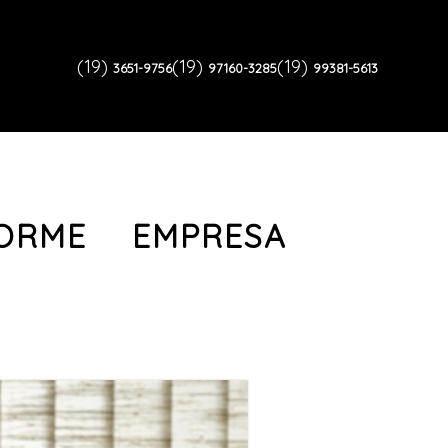
(19)
(19)
(19)
3651-9756
97160-3285
99381-5613
FORME EMPRESA