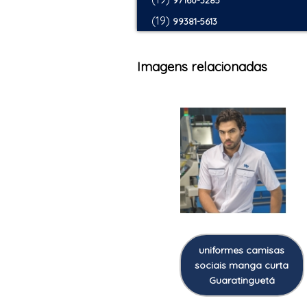
97160-3285
(19)
99381-5613
Imagens relacionadas
uniformes camisas
sociais manga curta
Guaratinguetá