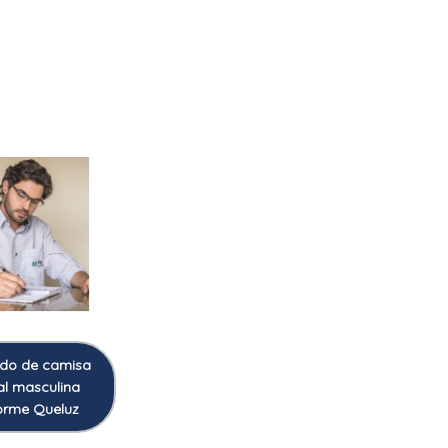
do de camisa
al masculina
orme Queluz