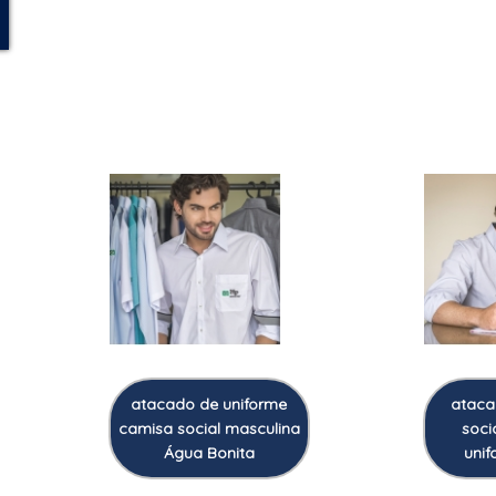
atacado de uniforme
ataca
camisa social masculina
soci
Água Bonita
unif