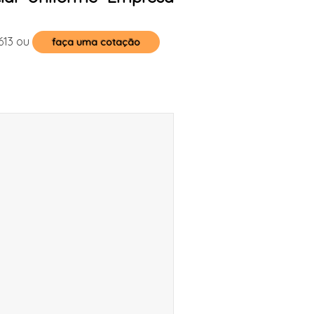
613
ou
faça uma cotação