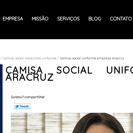
EMPRESA
MISSÃO
SERVIÇOS
BLOG
CONTATO
camisa social masculina uniforme
camisa social uniforme empresa Aracruz
CAMISA SOCIAL UNI
ARACRUZ
Gostou? compartilhe!