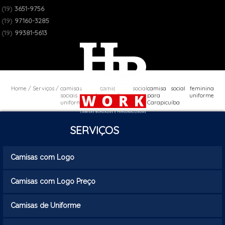
(19)
3651-9756
(19)
97160-3285
(19)
99381-5613
Home
Serviços
camisas
camisa social
camisa social feminina
sociais de
masculina
para uniforme
uniforme
uniforme
Carapicuíba
SERVIÇOS
Camisas com Logo
Camisas com Logo Preço
Camisas de Uniforme