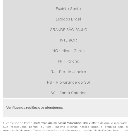
Espírito Santo
Estados Brasil
GRANDE SÃO PAULO
INTERIOR
MG - Minas Gerais
PR - Paraná
RJ - Rio de Janeiro
RS - Rio Grande do Sul
SC - Santa Catarina
Verifique as regiões que atendemos
O conteúdo do texto "
Uniforme Camisa Social Masculina Boa Vista
" é de direito reservado.
Sua reprodução, parcial ou total, mesmo citando nossos links, é proibida sem a
autorização do autor. Crime de violação de direito autoral – artigo 184 do Código Penal –
Lei