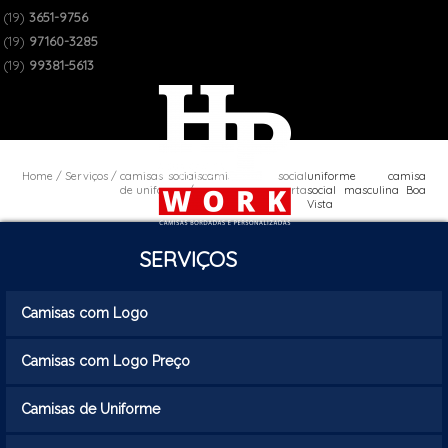
(19)
3651-9756
(19)
97160-3285
(19)
99381-5613
Home
Serviços
camisas sociais
camisa social
uniforme camisa
de uniforme
manga curta
social masculina Boa
uniforme
Vista
SERVIÇOS
Camisas com Logo
Camisas com Logo Preço
Camisas de Uniforme