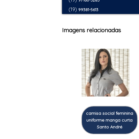
97160-3285
(19)
99381-5613
Imagens relacionadas
camisa social feminina
uniforme manga curta
Santo André