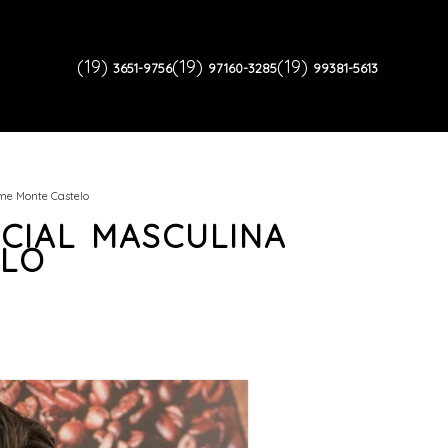
(19)
(19)
(19)
3651-9756
97160-3285
99381-5613
me Monte Castelo
CIAL MASCULINA
ELO