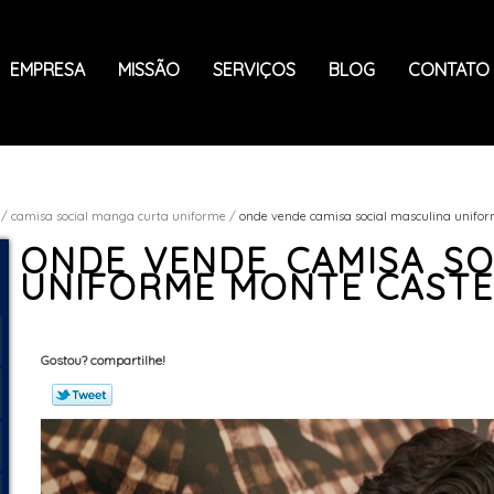
EMPRESA
MISSÃO
SERVIÇOS
BLOG
CONTATO
camisa social manga curta uniforme
onde vende camisa social masculina unifor
ONDE VENDE CAMISA SO
UNIFORME MONTE CAST
Gostou? compartilhe!