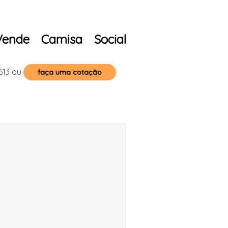
ende Camisa Social
613
ou
faça uma cotação