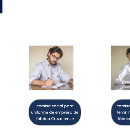
camisa social para
camisa
uniforme de empresa de
femini
fábrica Cruzaltense
fábric