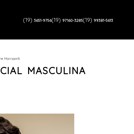
(19)
(19)
(19)
3651-9756
97160-3285
99381-5613
me Mairiporã
CIAL MASCULINA