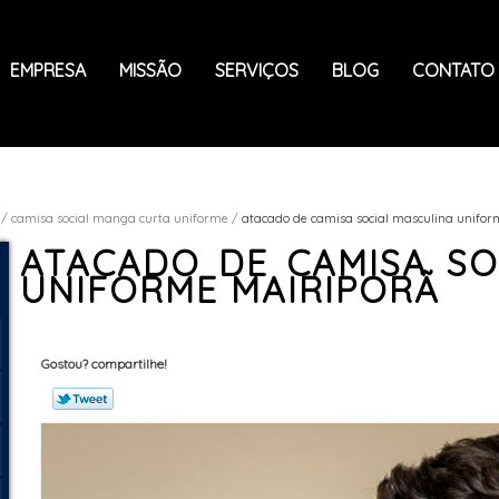
EMPRESA
MISSÃO
SERVIÇOS
BLOG
CONTATO
camisa social manga curta uniforme
atacado de camisa social masculina unifor
ATACADO DE CAMISA SO
UNIFORME MAIRIPORÃ
Gostou? compartilhe!