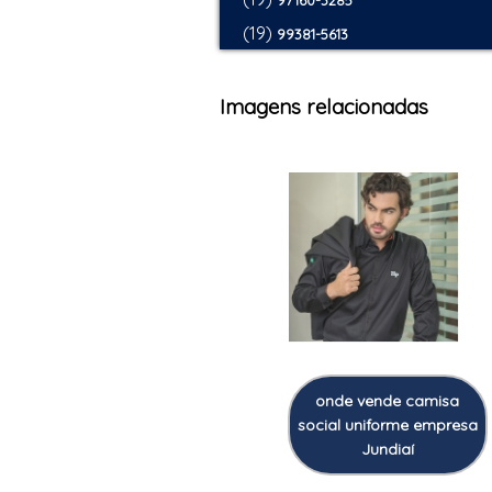
97160-3285
(19)
99381-5613
Imagens relacionadas
onde vende camisa
social uniforme empresa
Jundiaí