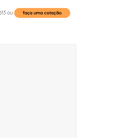
613
ou
faça uma cotação