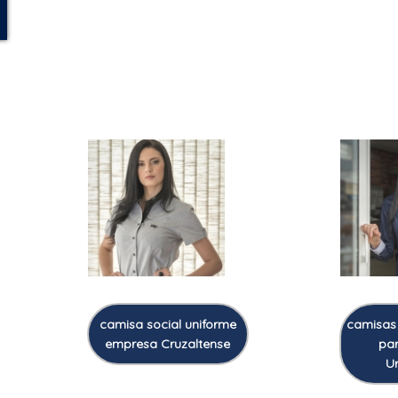
camisa social uniforme
camisas 
empresa Cruzaltense
par
U