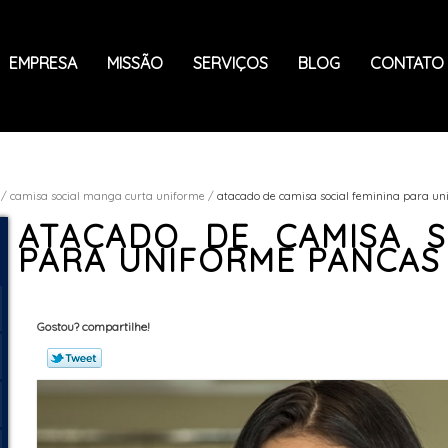
EMPRESA
MISSÃO
SERVIÇOS
BLOG
CONTATO
camisa social manga curta uniforme
atacado de camisa social feminina para un
ATACADO DE CAMISA S
PARA UNIFORME PANCAS
Gostou? compartilhe!