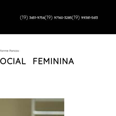
(19)
(19)
(19)
3651-9756
97160-3285
99381-5613
iforme Pancas
OCIAL FEMININA