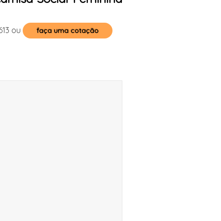
613
ou
faça uma cotação