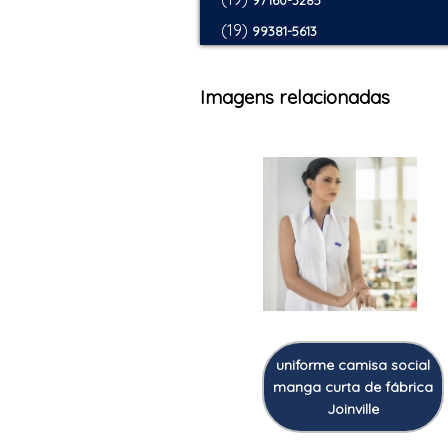
97160-3285
(19)
99381-5613
Imagens relacionadas
uniforme camisa social
manga curta de fábrica
Joinville