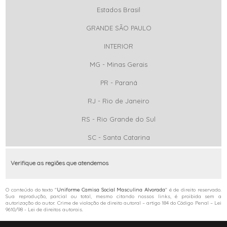
Estados Brasil
GRANDE SÃO PAULO
INTERIOR
MG - Minas Gerais
PR - Paraná
RJ - Rio de Janeiro
RS - Rio Grande do Sul
SC - Santa Catarina
Verifique as regiões que atendemos
O conteúdo do texto "
Uniforme Camisa Social Masculina Alvorada
" é de direito reservado.
Sua reprodução, parcial ou total, mesmo citando nossos links, é proibida sem a
autorização do autor. Crime de violação de direito autoral – artigo 184 do Código Penal –
Lei
9610/98 - Lei de direitos autorais
.