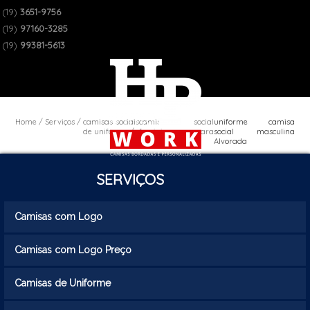
(19)
3651-9756
(19)
97160-3285
(19)
99381-5613
Home
Serviços
camisas sociais
camisa social
uniforme camisa
de uniforme
feminina para
social masculina
uniforme
Alvorada
SERVIÇOS
Camisas com Logo
Camisas com Logo Preço
Camisas de Uniforme