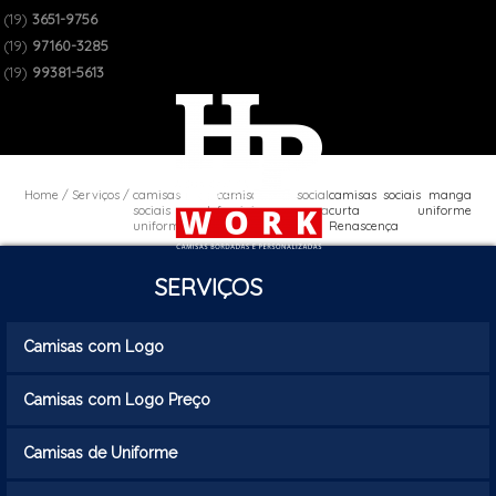
(19)
3651-9756
(19)
97160-3285
(19)
99381-5613
Home
Serviços
camisas
camisa social
camisas sociais manga
sociais de
feminina para
curta uniforme
uniforme
uniforme
Renascença
SERVIÇOS
Camisas com Logo
Camisas com Logo Preço
Camisas de Uniforme