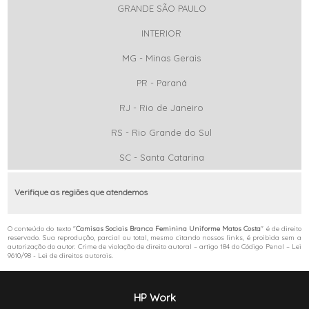
GRANDE SÃO PAULO
INTERIOR
MG - Minas Gerais
PR - Paraná
RJ - Rio de Janeiro
RS - Rio Grande do Sul
SC - Santa Catarina
Verifique as regiões que atendemos
O conteúdo do texto "
Camisas Sociais Branca Feminina Uniforme Matos Costa
" é de direito
reservado. Sua reprodução, parcial ou total, mesmo citando nossos links, é proibida sem a
autorização do autor. Crime de violação de direito autoral – artigo 184 do Código Penal –
Lei
9610/98 - Lei de direitos autorais
.
HP Work