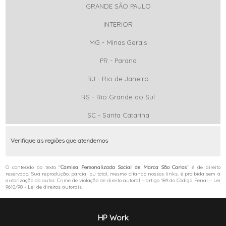
GRANDE SÃO PAULO
INTERIOR
MG - Minas Gerais
PR - Paraná
RJ - Rio de Janeiro
RS - Rio Grande do Sul
SC - Santa Catarina
Verifique as regiões que atendemos
O conteúdo do texto "
Camisa Personalizada Social de Marca São Carlos
" é de direito
reservado. Sua reprodução, parcial ou total, mesmo citando nossos links, é proibida sem a
autorização do autor. Crime de violação de direito autoral – artigo 184 do Código Penal –
Lei
9610/98 - Lei de direitos autorais
.
HP Work