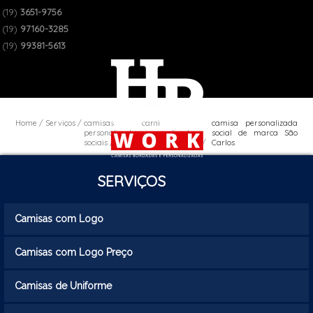
(19)
3651-9756
(19)
97160-3285
(19)
99381-5613
Home
Serviços
camisas
camisa
camisa personalizada
personalizadas
personalizada
social de marca São
sociais
social de marca
Carlos
SERVIÇOS
Camisas com Logo
Camisas com Logo Preço
Camisas de Uniforme