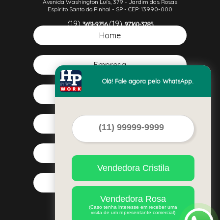
Avenida Washington Luís, 379 - Jardim das Rosas
Espírito Santo do Pinhal - SP - CEP: 13990-000
(19)
(19)
3651-9756
97160-3285
(19)
Home
99381-5613
Empresa
Olá! Fale agora pelo WhatsApp.
Missão
Serviços
Contato
Vendedora Cristila
Mapa do site
Vendedora Rosa
(Caso tenha interesse em receber uma
visita de um representante comercial)