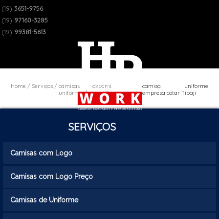
(19)
3651-9756
(19)
97160-3285
(19)
99381-5613
Home
Serviços
camisas de
camisa
camisa uniforme
uniforme
uniforme
empresa cotar Tibaji
social
SERVIÇOS
Camisas com Logo
Camisas com Logo Preço
Camisas de Uniforme