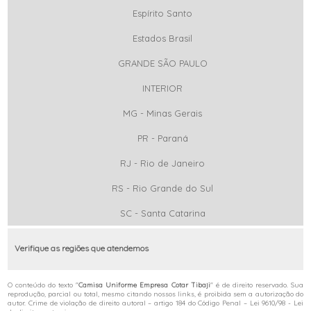
Espírito Santo
Estados Brasil
GRANDE SÃO PAULO
INTERIOR
MG - Minas Gerais
PR - Paraná
RJ - Rio de Janeiro
RS - Rio Grande do Sul
SC - Santa Catarina
Verifique as regiões que atendemos
O conteúdo do texto "
Camisa Uniforme Empresa Cotar Tibaji
" é de direito reservado. Sua
reprodução, parcial ou total, mesmo citando nossos links, é proibida sem a autorização do
autor. Crime de violação de direito autoral – artigo 184 do Código Penal –
Lei 9610/98 - Lei