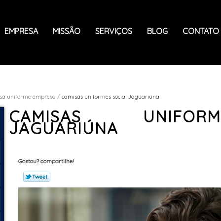
EMPRESA
MISSÃO
SERVIÇOS
BLOG
CONTATO
sa uniforme empresa
camisas uniformes social Jaguariúna
CAMISAS UNIFOR
JAGUARIÚNA
Gostou? compartilhe!