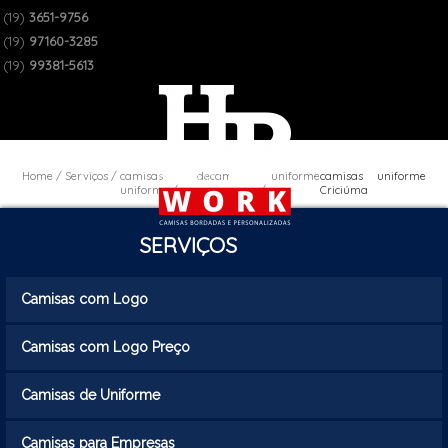
(19)
3651-9756
(19)
97160-3285
(19)
99381-5613
Home
Serviços
camisas de
camisa uniforme
camisas uniforme
uniforme
empresa
Criciúma
SERVIÇOS
Camisas com Logo
Camisas com Logo Preço
Camisas de Uniforme
Camisas para Empresas